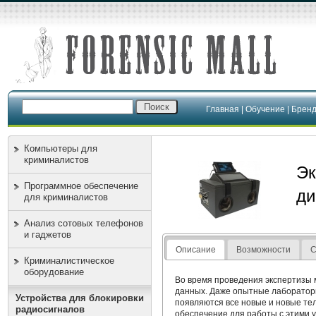
Главная
|
Обучение
|
Брен
Компьютеры для
криминалистов
Эк
Программное обеспечение
ди
для криминалистов
Анализ сотовых телефонов
и гаджетов
Описание
Возможности
С
Криминалистическое
оборудование
Во время проведения экспертизы 
данных. Даже опытные лаборатори
Устройства для блокировки
появляются все новые и новые те
радиосигналов
обеспечение для работы с этими 