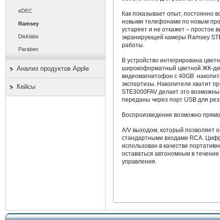
eDEC
Как показывает опыт, постоянно 
новыми телефонами по новым прот
Ramsey
устареет и не откажет – простое 
Disklabs
экранирующей камеры Ramsey STE
работы.
Paraben
В устройство интегрирована цвет
широкоформатный цветной ЖК-дис
Анализ продуктов Apple
видеомагнитофон с 40GB накопит
экспертизы. Накопителя хватит п
Кейсы
STE3000FAV делает это возможны
переданы через порт USB для рез
Воспроизведение возможно прямо 
A/V выходом, который позволяет 
стандартными входами RCA. Цифр
использован в качестве портатив
оставаться автономным в течение
управления.