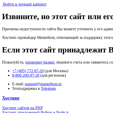
Войти в личный кабинет
Извините, но этот сайт или е
Причины недоступности сайта Вы можете уточнить у его адми
Хостинг-провайдер Masterhost, отвечающий за поддержку
этого
Если этот сайт принадлежит 
Пожалуйста,
проверьте баланс
лицевого счета или свяжитесь с
+7 (495) 772-97-20
(для Москвы)
8-800-200-97-20
(для регионов)
E-mail:
support@masterhost.ru
Техподдержка в
Telegram
Хостинг
Хостинг сайтов на PHP
Хостинг приложений Python и Node.js